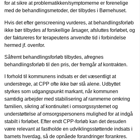
for at sikre at problematikken/symptomerne er forenelige
med de behandlingsmetoder, der tilbydes i Børnehuset.
Hvis det efter genscreening vurderes, at behandlingsforløb
ikke bør tilbydes af forskellige årsager, afsluttes forløbet, og
der faktureres for terapeutens anvendte tid i forbindelse
hermed jf. ovenfor.
Såfremt behandlingsforløb tilbydes, afregnes
behandlingsforløb til den pris, der fremgår af kontrakten.
I forhold til kommunens indsats er det væsentligt at
understrege, at CPP ofte ikke bør stå alene. Udbyttet
styrkes som udgangspunkt markant, når kommunen
samtidig arbejder med stabilisering af rammerne omkring
familien, sikring af kontinuitet i omsorgssystemet og
understøttelse af omsorgspersonens mulighed for at indgå
stabilt i forløbet. Efter endt CPP-forløb kan det desuden
være relevant at fastholde en udviklingsstøttende indsats i
barnets hverdag, så de opnåede forandringer forankres.