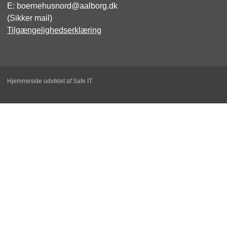
E:
boernehusnord@aalborg.dk
(Sikker mail)
Tilgængelighedserklæring
Hjemmeside udviklet af Safe IT