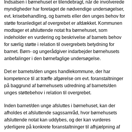
Indsatsen i børnehuset er tilendebragt, når de involverede
myndigheder har foretaget de nødvendige undersøgelser,
evt. krisebehandling, og barnets eller den unges behov for
støtte foranlediget af overgrebet er afdækket. Kommunen
modtager et afsluttende notat fra børnehuset, som
indeholder en vurdering og beskrivelse af barnets behov
for særlig støtte i relation til overgrebets betydning for
barnet. Børn- og ungerådgiver indarbejder børnehusets
anbefalinger i den børnefaglige undersøgelse.
Det er barnets/den unges handlekommune, der har
kompetence til at træffe afgørelse om evt. foranstaltninger
på baggrund af børnehusets udredning af barnets/den
unges støttebehov i relation til overgrebet.
Inden barnet/den unge afsluttes i børnehuset, kan der
afholdes et afsluttende sagssamråd, hvor børnehusets
afsluttende notat kan uddybes, og der kan vurderes
yderligere på konkrete foranstaltninger til afhjælpning af