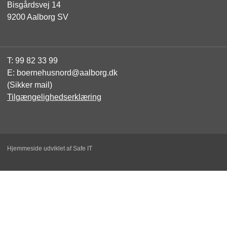
Bisgårdsvej 14
9200 Aalborg SV
T:
99 82 33 99
E:
boernehusnord@aalborg.dk
(Sikker mail)
Tilgængelighedserklæring
Hjemmeside udviklet af Safe IT